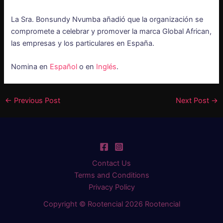
La Sra. Bonsundy Nvumba añadió que la organización se
compromete a celebrar y promover la marca Global African,
las empresas y los particulares en España.
Nomina en
Español
o en
Inglés
.
←
Previous Post
Next Post
→
Contact Us
Terms and Conditions
Privacy Policy
Copyright © Rootencial 2026 Rootencial